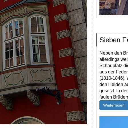
Sieben F
Neben den Bre
allerdings we
Schauplatz di
aus der Feder
(1810-1846).
den Helden au
gesetzt. In d
faulen Brüder
Weiterlesen