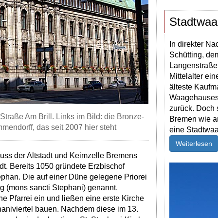
Stadtwaa
In direkter N
Schütting, de
Langenstraße
Mittelalter e
älteste Kaufm
Waagehauses i
zurück. Doch 
traße Am Brill. Links im Bild: die Bronze-
Bremen wie an
mmendorff, das seit 2007 hier steht
eine Stadtwa
Weiterlesen
luss der Altstadt und Keimzelle Bremens
adt. Bereits 1050 gründete Erzbischof
tephan. Die auf einer Düne gelegene Priorei
g (mons sancti Stephani) genannt.
ne Pfarrei ein und ließen eine erste Kirche
aniviertel bauen. Nachdem diese im 13.