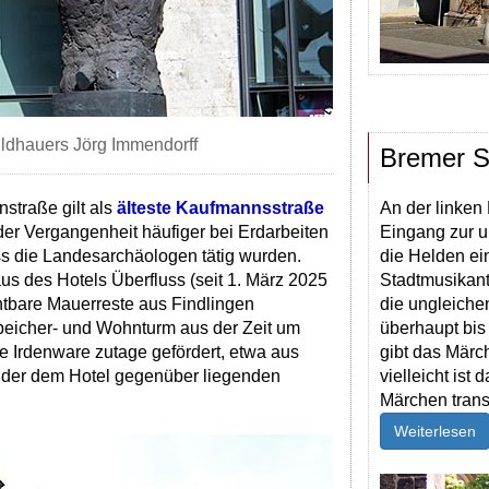
ildhauers Jörg Immendorff
Bremer S
nstraße gilt als
älteste Kaufmannsstraße
An der linken
 der Vergangenheit häufiger bei Erdarbeiten
Eingang zur u
ss die Landesarchäologen tätig wurden.
die Helden ei
s des Hotels Überfluss (seit 1. März 2025
Stadtmusikante
htbare Mauerreste aus Findlingen
die ungleiche
Speicher- und Wohnturm aus der Zeit um
überhaupt bi
e Irdenware zutage gefördert, etwa aus
gibt das Märch
f der dem Hotel gegenüber liegenden
vielleicht ist
Märchen trans
Weiterlesen