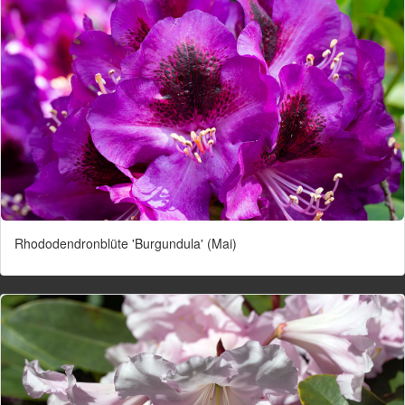
Rhododendronblüte 'Burgundula' (Mai)